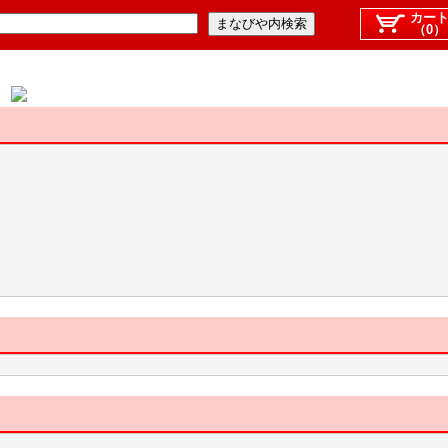
カー
（0）