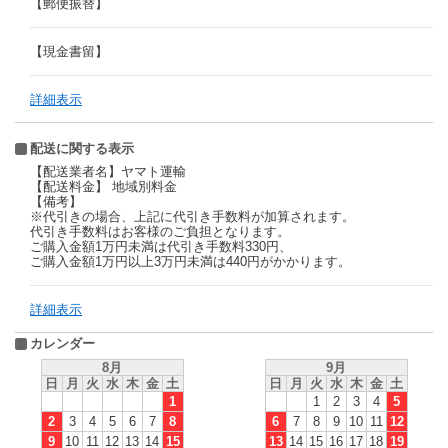
【郵便振替】
【現金書留】
詳細表示
配送に関する表示
【配送業者名】ヤマト運輸
【配送料金】 地域別料金
【備考】
※代引きの場合、上記に代引き手数料が加算されます。
代引き手数料はお客様のご負担となります。
ご購入金額1万円未満は代引き手数料330円、
ご購入金額1万円以上3万円未満は440円がかかります。
詳細表示
カレンダー
8月
9月
日
月
火
水
木
金
土
日
月
火
水
木
金
土
1
1
2
3
4
5
2
3
4
5
6
7
8
6
7
8
9
10
11
12
9
10
11
12
13
14
15
13
14
15
16
17
18
19