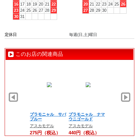
16
17
18
19
20
21
22
20
21
22
23
24
25
26
23
24
25
26
27
28
29
27
28
29
30
30
31
定休日
毎週(日,土)曜日
このお店の関連商品
プラモニャル サバ
プラモニャル ナマ
プラモニャ
ブルー
ウニゴールド
モブロックV
アスカモデル
アスカモデル
アスカモデ
275円（税込）
440円（税込）
990円（