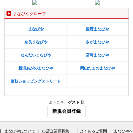
まなびやグループ
まなびや
国府まなびや
奈良まなびや
さがまなびや
せんだいまなびや
宮崎まなびや
新潟あがのまなびや
岡山たまのまなびや
藤枝ショッピングストリート
ようこそ、
ゲスト
様
新規会員登録
|
まなびやについて
|
出店企業様募集！
|
よくあるご質問
|
まなびやへ