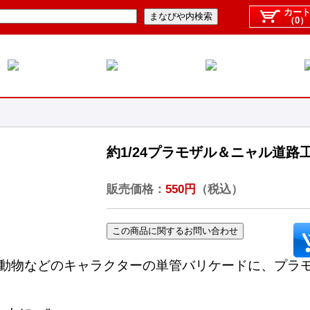
カー
（0）
約1/24プラモザル＆ニャル道路
販売価格：
550円
（税込）
、動物などのキャラクターの単管バリケードに、プラ