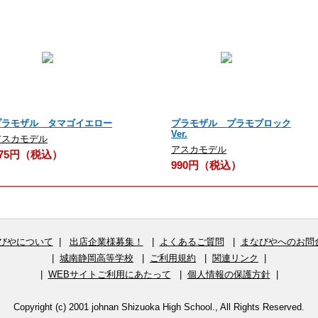
プラモザル タマゴイエロー
プラモザル プラモブロック
Ver.
アスカモデル
アスカモデル
275円（税込）
990円（税込）
びやについて
|
出店企業様募集！
|
よくあるご質問
|
まなびやへのお問
|
城南静岡高等学校
|
ご利用規約
|
関連リンク
|
|
WEBサイトご利用にあたって
|
個人情報の保護方針
|
Copyright (c) 2001 johnan Shizuoka High School., All Rights Reserved.