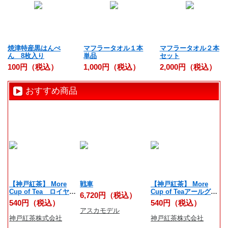
焼津特産黒はんぺ
マフラータオル１本
マフラータオル２本
ん 8枚入り
単品
セット
100円（税込）
1,000円（税込）
2,000円（税込）
おすすめ商品
【神戸紅茶】 More
戦車
【神戸紅茶】 More
反
Cup of Tea ロイヤル
Cup of Teaアールグレ
6,720円（税込）
6
ダージリン 7ティーバ
イオレンジリッチ 7テ
540円（税込）
540円（税込）
ッグス
ィーバッグス
アスカモデル
学
神戸紅茶株式会社
神戸紅茶株式会社