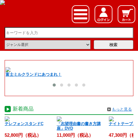
富士ミルクランドにあつまれ！
夏
新着商品
もっと見る
入
テレフォンスタンドC
「志望理由書の書き方講
ナイトテーブル
座」DVD
52,800円（税込）
11,000円（税込）
47,300円（