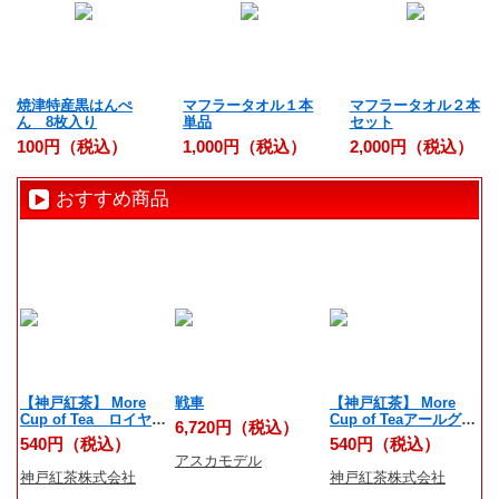
焼津特産黒はんぺ
マフラータオル１本
マフラータオル２本
ん 8枚入り
単品
セット
100円（税込）
1,000円（税込）
2,000円（税込）
おすすめ商品
【神戸紅茶】 More
戦車
【神戸紅茶】 More
反
Cup of Tea ロイヤル
Cup of Teaアールグレ
6,720円（税込）
6
ダージリン 7ティーバ
イオレンジリッチ 7テ
540円（税込）
540円（税込）
ッグス
ィーバッグス
アスカモデル
学
神戸紅茶株式会社
神戸紅茶株式会社