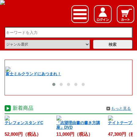
富士ミルクランドにあつまれ！
夏
新着商品
もっと見る
入
テレフォンスタンドC
「志望理由書の書き方講
ナイトテーブル
座」DVD
52,800円（税込）
11,000円（税込）
47,300円（