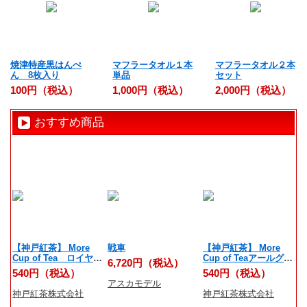
焼津特産黒はんぺ
マフラータオル１本
マフラータオル２本
ん 8枚入り
単品
セット
100円（税込）
1,000円（税込）
2,000円（税込）
おすすめ商品
【神戸紅茶】 More
戦車
【神戸紅茶】 More
反
Cup of Tea ロイヤル
Cup of Teaアールグレ
6,720円（税込）
6
ダージリン 7ティーバ
イオレンジリッチ 7テ
540円（税込）
540円（税込）
ッグス
ィーバッグス
アスカモデル
学
神戸紅茶株式会社
神戸紅茶株式会社