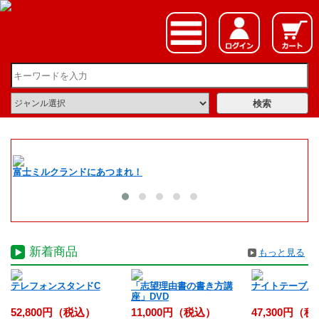
富士ミルクランドにあつまれ！
夏
新着商品
もっと見る
入
テレフォンスタンドC
「志望理由書の書き方講
ナイトテーブル
座」DVD
52,800円（税込）
11,000円（税込）
47,300円（