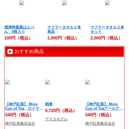
焼津特産黒はんぺ
マフラータオル１本
マフラータオル２本
ん 8枚入り
単品
セット
100円（税込）
1,000円（税込）
2,000円（税込）
おすすめ商品
【神戸紅茶】 More
戦車
【神戸紅茶】 More
反
Cup of Tea ロイヤル
Cup of Teaアールグレ
6,720円（税込）
6
ダージリン 7ティーバ
イオレンジリッチ 7テ
540円（税込）
540円（税込）
ッグス
ィーバッグス
アスカモデル
学
神戸紅茶株式会社
神戸紅茶株式会社