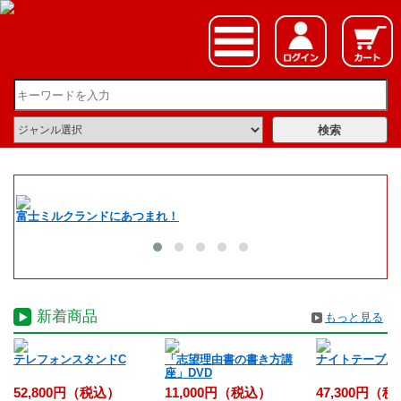
富士ミルクランドにあつまれ！
夏
新着商品
もっと見る
入
テレフォンスタンドC
「志望理由書の書き方講
ナイトテーブル
座」DVD
52,800円（税込）
11,000円（税込）
47,300円（