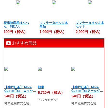
焼津特産黒はんぺ
マフラータオル１本
マフラータオル２本
ん 8枚入り
単品
セット
100円（税込）
1,000円（税込）
2,000円（税込）
おすすめ商品
【神戸紅茶】 More
戦車
【神戸紅茶】 More
反
Cup of Tea ロイヤル
Cup of Teaアールグレ
6,720円（税込）
6
ダージリン 7ティーバ
イオレンジリッチ 7テ
540円（税込）
540円（税込）
ッグス
ィーバッグス
アスカモデル
学
神戸紅茶株式会社
神戸紅茶株式会社