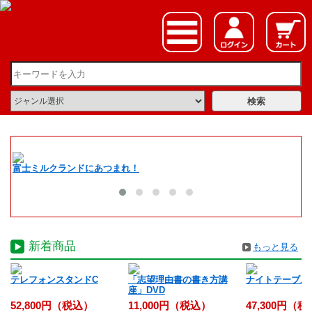
富士ミルクランドにあつまれ！
夏
新着商品
もっと見る
入
テレフォンスタンドC
「志望理由書の書き方講
ナイトテーブル
座」DVD
52,800円（税込）
11,000円（税込）
47,300円（