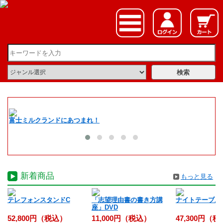
富士ミルクランドにあつまれ！
夏
新着商品
もっと見る
入
テレフォンスタンドC
「志望理由書の書き方講
ナイトテーブル
座」DVD
52,800円（税込）
11,000円（税込）
47,300円（