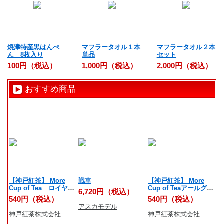
焼津特産黒はんぺ
マフラータオル１本
マフラータオル２本
ん 8枚入り
単品
セット
100円（税込）
1,000円（税込）
2,000円（税込）
おすすめ商品
【神戸紅茶】 More
戦車
【神戸紅茶】 More
反
Cup of Tea ロイヤル
Cup of Teaアールグレ
6,720円（税込）
6
ダージリン 7ティーバ
イオレンジリッチ 7テ
540円（税込）
540円（税込）
ッグス
ィーバッグス
アスカモデル
学
神戸紅茶株式会社
神戸紅茶株式会社